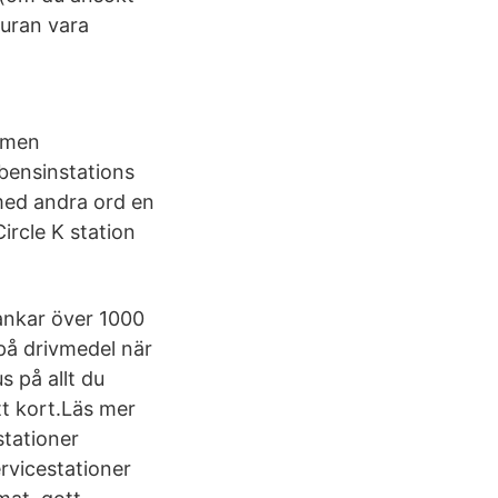
turan vara
, men
 bensinstations
med andra ord en
Circle K station
ankar över 1000
 på drivmedel när
s på allt du
tt kort.Läs mer
stationer
rvicestationer