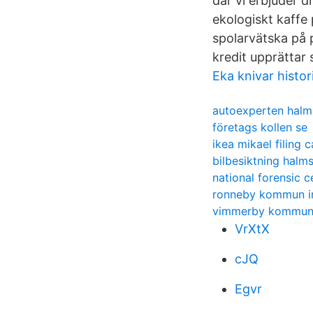
där vi erbjuder d
ekologiskt kaffe
spolarvätska på 
kredit upprättar 
Eka knivar histor
autoexperten halm
företags kollen se
ikea mikael filing 
bilbesiktning halm
national forensic c
ronneby kommun i
vimmerby kommun
VrXtX
cJQ
Egvr