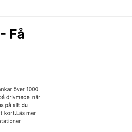
- Få
ankar över 1000
 på drivmedel när
s på allt du
tt kort.Läs mer
stationer