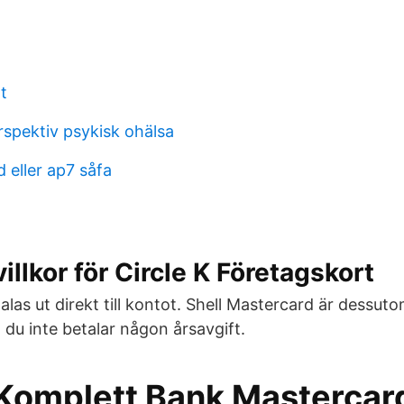
t
rspektiv psykisk ohälsa
 eller ap7 såfa
illkor för Circle K Företagskort
as ut direkt till kontot. Shell Mastercard är dessutom
t du inte betalar någon årsavgift.
Komplett Bank Mastercard 