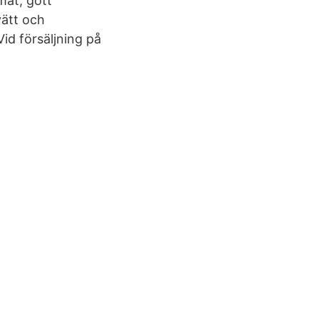
mat, gott
vätt och
id försäljning på