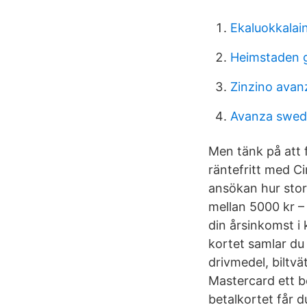
Ekaluokkalai
Heimstaden g
Zinzino avan
Avanza swedb
Men tänk på att 
räntefritt med Ci
ansökan hur stor 
mellan 5000 kr –
din årsinkomst i 
kortet samlar du
drivmedel, biltvä
Mastercard ett b
betalkortet får 