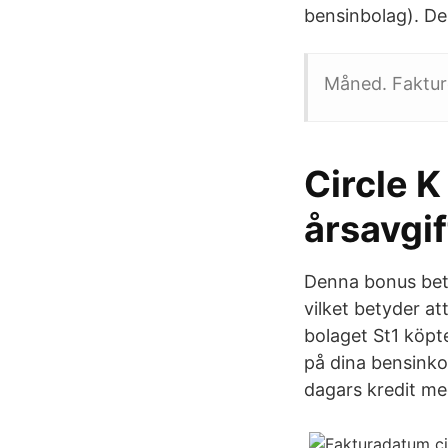
bensinbolag). Den
Måned. Faktur
Circle K
årsavgif
Denna bonus betal
vilket betyder at
bolaget St1 köpte
på dina bensinko
dagars kredit me