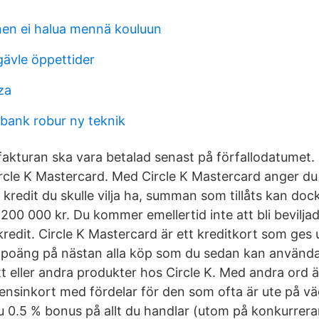
nen ei halua mennä kouluun
ävle öppettider
za
ank robur ny teknik
fakturan ska vara betalad senast på förfallodatumet.
rcle K Mastercard. Med Circle K Mastercard anger du s
kredit du skulle vilja ha, summan som tillåts kan doc
 200 000 kr. Du kommer emellertid inte att bli bevilj
kredit. Circle K Mastercard är ett kreditkort som ges
 poäng på nästan alla köp som du sedan kan använda
tt eller andra produkter hos Circle K. Med andra ord ä
ensinkort med fördelar för den som ofta är ute på v
du 0.5 % bonus på allt du handlar (utom på konkurrer