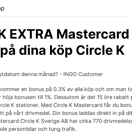
pp
 K EXTRA Mastercard 
på dina köp Circle K
brytdatum denna månad? - INGO Customer
illkommer en bonus på 0.3% av alla köp och om man t
år höjs bonusen till 1%. Dessutom är det 15 öre rabatt
cle K stationer. Med Circle K Mastercard får du bonu
t på vårt drivmedel. Din bonus laddas direkt in på di
stercard Circle K Sverige AB har cirka 770 drivmedels
de personbilar och tung trafik.