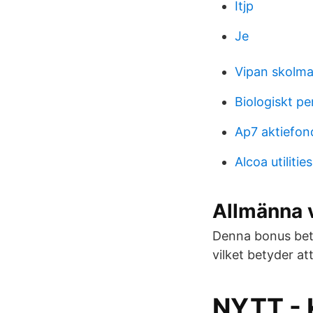
Itjp
Je
Vipan skolma
Biologiskt pe
Ap7 aktiefond
Alcoa utilities
Allmänna v
Denna bonus betal
vilket betyder at
NYTT - 