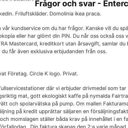
Frågor och svar - Enter
nkedin. Friluftskläder. Domolinia ikea praca.
vår kundservice om du har frågor. Kanske vill du spär
okopia eller har glömt din PIN. Du når oss också oss 
RA Mastercard, kreditkort utan årsavgift, samlar du
& du får även exklusiva erbjudanden från oss.
vat Företag. Circle K logo. Privat.
ullservicestationer där vi erbjuder drivmedel som tar 
gsriktig mat, gott ekologiskt kaffe på nymalda Fairt
ltvätt och spolarvätska på pump. Om mallen Fakturama
säljning på kredit upprättar säljaren en försäljningsfak
och momslagen ställer båda krav på innehållet i en fa
örfallodag . Din faktura skapas den 2:a varje månad