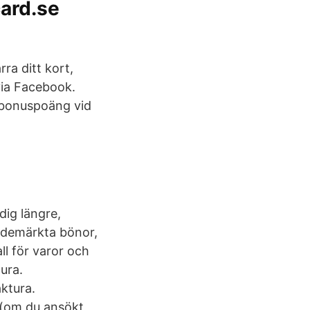
card.se
ra ditt kort,
via Facebook.
 bonuspoäng vid
dig längre,
rademärkta bönor,
ll för varor och
tura.
ktura.
 (om du ansökt