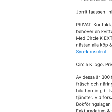
Jorrit faassen li
PRIVAT. Kontakta 
behöver en kvitt
Med Circle K EXT
nästan alla köp 
Syo-konsulent
Circle K logo. Pri
Av dessa är 300 f
fräsch och närin
biluthyrning, bi
tjänster. Vid för
Bokföringslagen 
Fakturadatum & f