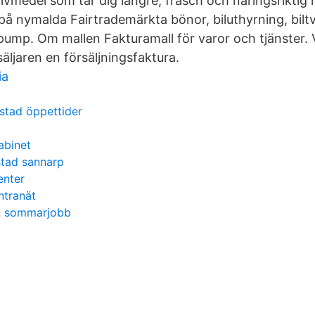
rivmedel som tar dig längre, fräsch och näringsriktig 
 på nymalda Fairtrademärkta bönor, biluthyrning, bilt
pump. Om mallen Fakturamall för varor och tjänster. V
säljaren en försäljningsfaktura.
ia
stad öppettider
cabinet
stad sannarp
enter
ntranät
 sommarjobb