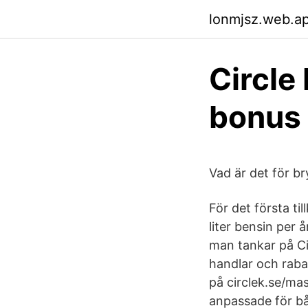
lonmjsz.web.a
Circle
bonus 
Vad är det för 
För det första t
liter bensin per 
man tankar på Cir
handlar och rabat
på circlek.se/ma
anpassade för bå