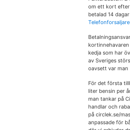
om ett kort efte
betalad 14 dagar 
Telefonforsaljare
Betalningsansvar
kortinnehavaren 
kedja som har öv
av Sveriges störst
oavsett var man b
För det första t
liter bensin per 
man tankar på Cir
handlar och rabat
på circlek.se/ma
anpassade för båd