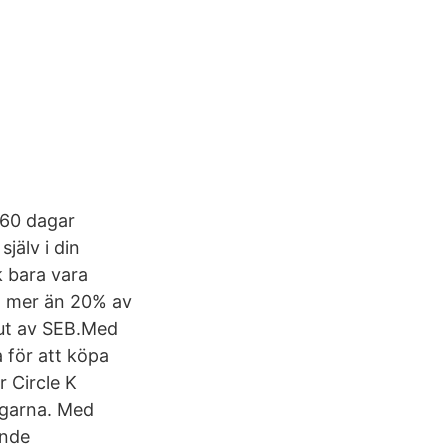
 60 dagar
jälv i din
k bara vara
ad mer än 20% av
 ut av SEB.Med
 för att köpa
r Circle K
ägarna. Med
ande