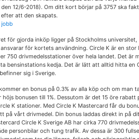
r den 12/6-2018). Om ditt kort börjar på 3757 ska fak
efter att den skapats.
 jobb
et för gjorda inköp ligger på Stockholms universitet
ansvarar för kortets användning. Circle K är en stor
er 750 drivmedelsstationer över hela landet. Det är 
a bensinstations kedja. Det är lätt att alltid hitta en 
efinner sig i Sverige.
illkommer en bonus på 0.3% av alla köp och om man t
år höjs bonusen till 1%. Dessutom är det 15 öre rabatt
cle K stationer. Med Circle K Mastercard får du bonu
t på vårt drivmedel. Din bonus laddas direkt in på di
stercard Circle K Sverige AB har cirka 770 drivmedels
e personbilar och tung trafik. Av dessa är 300 fullse